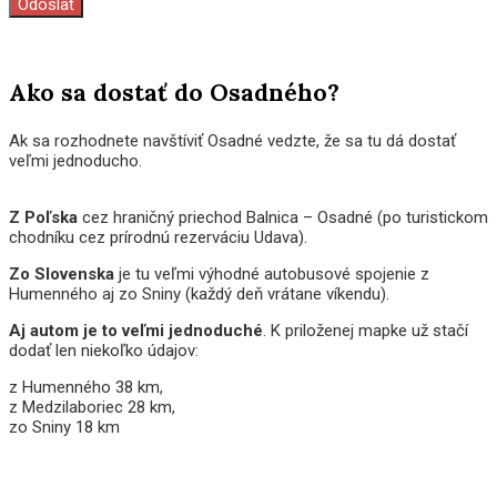
Ako sa dostať do Osadného?
Ak sa rozhodnete navštíviť Osadné vedzte, že sa tu dá dostať
veľmi jednoducho.
Z Poľska
cez hraničný priechod Balnica – Osadné (po turistickom
chodníku cez prírodnú rezerváciu Udava).
Zo Slovenska
je tu veľmi výhodné autobusové spojenie z
Humenného aj zo Sniny (každý deň vrátane víkendu).
Aj autom je to veľmi jednoduché
. K priloženej mapke už stačí
dodať len niekoľko údajov:
z Humenného 38 km,
z Medzilaboriec 28 km,
zo Sniny 18 km