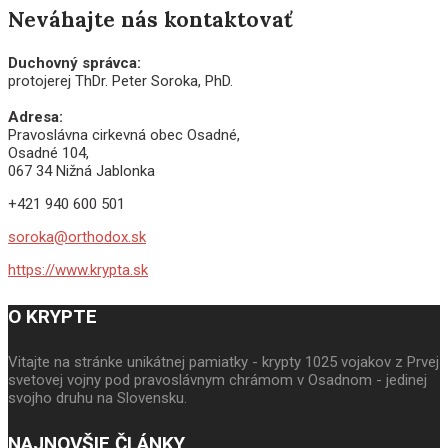
Neváhajte nás kontaktovať
Duchovný správca:
protojerej ThDr. Peter Soroka, PhD.
Adresa:
Pravoslávna cirkevná obec Osadné,
Osadné 104,
067 34 Nižná Jablonka
+421 940 600 501
soroka@orthodox.sk
https://www.krypta.sk
O KRYPTE
Vitajte na stránke unikátnej pamiatky - krypty 1025 vojakov z Prvej
svetovej vojny pod pravoslávnym chrámom v Osadnom - jedinej
svojho druhu na Slovensku.
NAJNOVŠIE ČLÁNKY