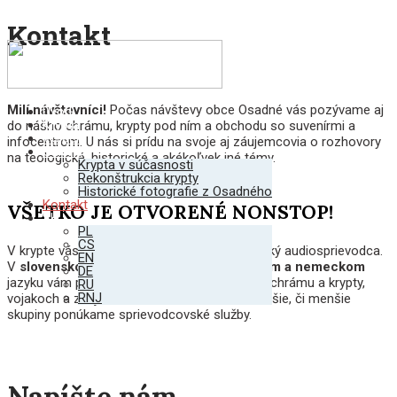
Kontakt
Milí návštevníci!
Počas návštevy obce Osadné vás pozývame aj
Úvod
Krypta
do nášho chrámu, krypty pod ním a obchodu so suvenírmi a
Vojaci
infocentrom. U nás si prídu na svoje aj záujemcovia o rozhovory
Galéria
na teologické, historické a akékoľvek iné témy.
Krypta v súčasnosti
Rekonštrukcia krypty
Historické fotografie z Osadného
Kontakt
VŠETKO JE OTVORENÉ NONSTOP!
SK
PL
CS
V krypte vás môže sprevádzať náš elektronický audiosprievodca.
EN
V
slovenskom, poľskom, ruskom, anglickom a nemeckom
DE
jazyku vám porozpráva o histórii obce, cirkvi, chrámu a krypty,
RU
RNJ
vojakoch a zaujímavostiach. Pre exkurzie, väčšie, či menšie
skupiny ponúkame sprievodcovské služby.
Napíšte nám