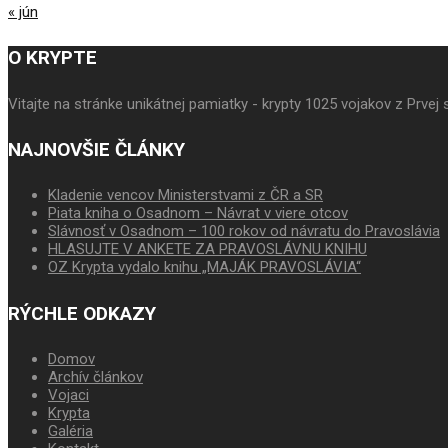
« jún
O KRYPTE
Vitajte na stránke unikátnej pamiatky - krypty 1025 vojakov z Prv
NAJNOVŠIE ČLÁNKY
Kladenie vencov Ministerstvami z ČR a SR
Piata kniha o Osadnom – Návrat v viere otcov
Slávnosť v Osadnom – 100 rokov od návratu do Pravoslávia
HLASUJTE V ANKETE ZA PRAVOSLÁVNU KNIHU
OZ Krypta vydalo knihu „MAJÁK PRAVOSLÁVIA“
RÝCHLE ODKAZY
Domov
Archív článkov
Vojaci
Krypta
Galéria