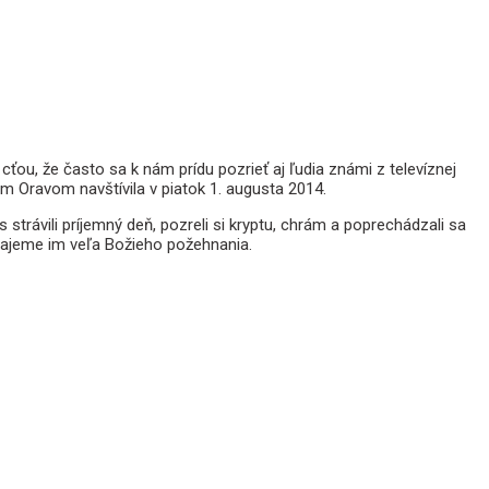
ou, že často sa k nám prídu pozrieť aj ľudia známi z televíznej
m Oravom navštívila v piatok 1. augusta 2014.
strávili príjemný deň, pozreli si kryptu, chrám a poprechádzali sa
Prajeme im veľa Božieho požehnania.