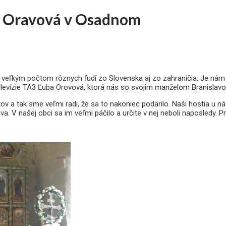
a Oravová v Osadnom
veľkým počtom rôznych ľudí zo Slovenska aj zo zahraničia. Je nám cť
elevízie TA3 Ľuba Orovová, ktorá nás so svojim manželom Branislavo
v a tak sme veľmi radi, že sa to nakoniec podarilo. Naši hostia u nás 
. V našej obci sa im veľmi páčilo a určite v nej neboli naposledy. 