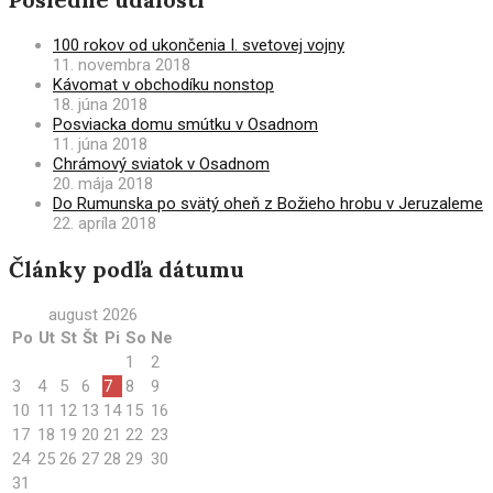
100 rokov od ukončenia I. svetovej vojny
11. novembra 2018
Kávomat v obchodíku nonstop
18. júna 2018
Posviacka domu smútku v Osadnom
11. júna 2018
Chrámový sviatok v Osadnom
20. mája 2018
Do Rumunska po svätý oheň z Božieho hrobu v Jeruzaleme
22. apríla 2018
Články podľa dátumu
august 2026
Po
Ut
St
Št
Pi
So
Ne
1
2
3
4
5
6
7
8
9
10
11
12
13
14
15
16
17
18
19
20
21
22
23
24
25
26
27
28
29
30
31