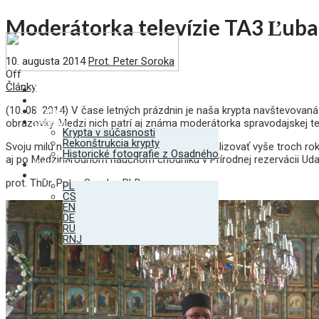
Moderátorka televízie TA3 Ľub
10. augusta 2014
Prot. Peter Soroka
Off
Články
Úvod
Krypta
(10. 08. 2014)
V čase letných prázdnin je naša krypta navštevovaná 
Vojaci
Galéria
obrazovky. Medzi nich patrí aj známa moderátorka spravodajskej t
Krypta v súčasnosti
Rekonštrukcia krypty
Svoju milú návštevu Osadného sa chystali realizovať vyše troch roko
Historické fotografie z Osadného
aj po Medzinárodnom náučnom chodníku v Prírodnej rezervácii Udava
Kontakt
SK
prot. ThDr. Peter Soroka, PhD.
PL
CS
EN
DE
RU
RNJ