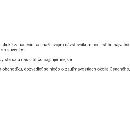
istické zariadenie sa snaží svojim návštevníkom priniesť čo najväčš
 so suvenírmi.
te sa u nás cítili čo najpríjemnejšie.
obchodíku, dozvedieť sa niečo o zaujímavostiach okolia Osadného,