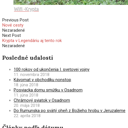
Wifi -Krypta
Previous Post
Nové cesty
Nezaradené
Next Post
Krypta v Legendáriu aj tento rok
Nezaradené
Posledné udalosti
100 rokov od ukončenia I. svetovej vojny
11. novembra 2018
Kávomat v obchodíku nonstop
18. júna 2018
Posviacka domu smútku v Osadnom
11. júna 2018
Chrámový sviatok v Osadnom
20. mája 2018
Do Rumunska po svätý oheň z Božieho hrobu v Jeruzaleme
22. apríla 2018
Články podľa dátumu