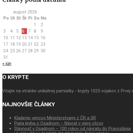
august 2026
Po
Ut
St
Št
Pi
So
Ne
1
2
3
4
5
6
7
8
9
10
11
12
13
14
15
16
17
18
19
20
21
22
23
24
25
26
27
28
29
30
31
« jún
O KRYPTE
Vitajte na stránke unikátnej pamiatky - krypty 1025 vojakov z Prv
NAJNOVŠIE ČLÁNKY
Kladenie vencov Ministerstvami z ČR a SR
Piata kniha o Osadnom – Návrat v viere otcov
Slávnosť v Osadnom – 100 rokov od návratu do Pravoslávia