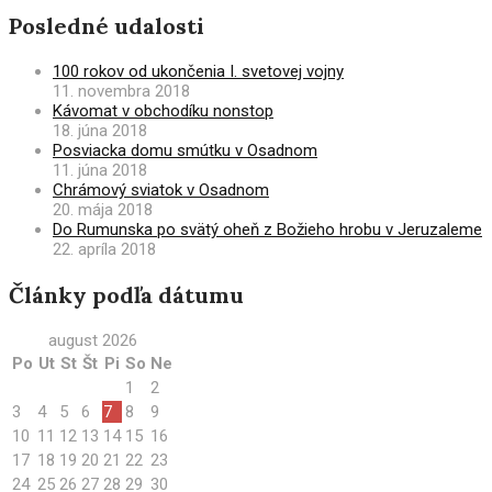
Posledné udalosti
100 rokov od ukončenia I. svetovej vojny
11. novembra 2018
Kávomat v obchodíku nonstop
18. júna 2018
Posviacka domu smútku v Osadnom
11. júna 2018
Chrámový sviatok v Osadnom
20. mája 2018
Do Rumunska po svätý oheň z Božieho hrobu v Jeruzaleme
22. apríla 2018
Články podľa dátumu
august 2026
Po
Ut
St
Št
Pi
So
Ne
1
2
3
4
5
6
7
8
9
10
11
12
13
14
15
16
17
18
19
20
21
22
23
24
25
26
27
28
29
30