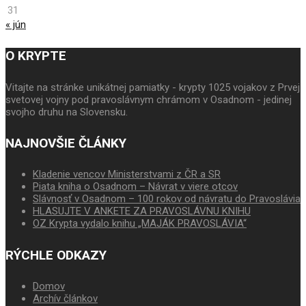
31
« jún
O KRYPTE
Vitajte na stránke unikátnej pamiatky - krypty 1025 vojakov z Prvej
svetovej vojny pod pravoslávnym chrámom v Osadnom - jedinej
svojho druhu na Slovensku.
NAJNOVŠIE ČLÁNKY
Kladenie vencov Ministerstvami z ČR a SR
Piata kniha o Osadnom – Návrat v viere otcov
Slávnosť v Osadnom – 100 rokov od návratu do Pravoslávia
HLASUJTE V ANKETE ZA PRAVOSLÁVNU KNIHU
OZ Krypta vydalo knihu „MAJÁK PRAVOSLÁVIA“
RÝCHLE ODKAZY
Domov
Archív článkov