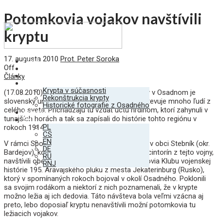
Potomkovia vojakov navštívili
kryptu
17. augusta 2010
Prot. Peter Soroka
Úvod
Off
Krypta
Vojaci
Články
Galéria
Krypta v súčasnosti
(17.08.2010)
Krypta vojakov z I. svetovej vojny v Osadnom je
Rekonštrukcia krypty
slovenský unikát a v poslednom čase ju navštevuje mnoho ľudí z
Historické fotografie z Osadného
celého sveta. Prichádzajú tu vzdať úctu hrdinom, ktorí zahynuli v
Kontakt
tunajších horách a tak sa zapísali do histórie tohto regiónu v
SK
PL
rokoch 1914 – 1915.
CS
EN
V rámci Spomienkového a pietneho pochodu v obci Stebník (okr.
DE
Bardejov), kde bol otvorený zrekonštruovaný cintorín z tejto vojny,
RU
navštívili obec Osadné 16. augusta 2010 členovia Klubu vojenskej
RNJ
histórie 195. Aravajského pluku z mesta Jekaterinburg (Rusko),
ktorý v spomínaných rokoch bojoval v okolí Osadného. Poklonili
sa svojim rodákom a niektorí z nich poznamenali, že v krypte
možno ležia aj ich dedovia. Táto návšteva bola veľmi vzácna aj
preto, lebo doposiaľ kryptu nenavštívili možní potomkovia tu
ležiacich vojakov.