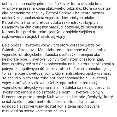
uchovanie pamiatky jeho príslušníkov. Z tohto dôvodu bola
vyhotovená presná kópia plukovného odznaku, ktorá sa udeľuje
ako ocenenie za zásluhy. Petrovi Sorokovi bol tento odznak
udelený za popularizáciu vojensko-historických udalostí na
Karpatskom fronte, pretože vďaka rekonštrukcii krypty v
Osadnom sa čím ďalej tým viac ľudí dozvedá, že slovenské
Karpaty boli pred sto rokmi jedným z najdôležitejších a
najkrvavejších bojísk I. svetovej vojny.
Boje počas I. svetovej vojny v priestore okresov Bardejov –
Svidník – Stropkov – Medzilaborce – Humenné a Snina boli z
vojensko-strategického hľadiska oveľa významnejšie ako
neskoršie boje II. svetovej vojny v tom istom priestore. Žiaľ,
komunistický režim v Československu našu históriu spolitizoval a
jedným z negatívnych dôsledkov tohto falšovania minulosti je aj
to, že na boje I. svetovej vojny, ktoré mali celoeurópsky význam,
sa zabudlo. Namiesto toho boli propagované boje II. svetovej
vojny, ktoré však v slovenských Karpatoch mali len malý
vojensko-strategický význam a ani zďaleka sa nedajú porovnať
svojim rozsahom a dôležitosťou s bojmi I. svetovej vojny. V
Humennom preto pracuje Klub vojenskej histórie „Beskydy,“ ktorý
si dal za úlohu odstrániť toto biele miesto našej histórie a
udalosti I. svetovej vojny dostať von z tieňa spolitizovanej
minulosti na svetlo verejného záujmu.