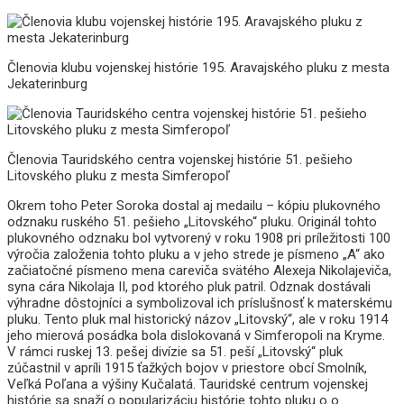
Členovia klubu vojenskej histórie 195. Aravajského pluku z mesta
Jekaterinburg
Členovia Tauridského centra vojenskej histórie 51. pešieho
Litovského pluku z mesta Simferopoľ
Okrem toho Peter Soroka dostal aj medailu – kópiu plukovného
odznaku ruského 51. pešieho „Litovského“ pluku. Originál tohto
plukovného odznaku bol vytvorený v roku 1908 pri príležitosti 100
výročia založenia tohto pluku a v jeho strede je písmeno „A“ ako
začiatočné písmeno mena careviča svätého Alexeja Nikolajeviča,
syna cára Nikolaja II, pod ktorého pluk patril. Odznak dostávali
výhradne dôstojníci a symbolizoval ich príslušnosť k materskému
pluku. Tento pluk mal historický názov „Litovský“, ale v roku 1914
jeho mierová posádka bola dislokovaná v Simferopoli na Kryme.
V rámci ruskej 13. pešej divízie sa 51. peší „Litovský“ pluk
zúčastnil v apríli 1915 ťažkých bojov v priestore obcí Smolník,
Veľká Poľana a výšiny Kučalatá. Tauridské centrum vojenskej
histórie sa snaží o popularizáciu histórie tohto pluku o o