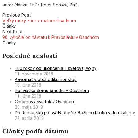
autor článku: ThDr. Peter Soroka, PhD.
Previous Post
Veľký ruský zbor v malom Osadnom
Články
Next Post
90. výročie od návratu k Pravosláviu v Osadnom
Články
Posledné udalosti
100 rokov od ukončenia I. svetovej vojny
11. novembra 2018
Kávomat v obchodíku nonstop
18. júna 2018
Posviacka domu smútku v Osadnom
11. júna 2018
Chrámový sviatok v Osadnom
20. mája 2018
Do Rumunska po svätý oheň z Božieho hrobu v Jeruzaleme
22. apríla 2018
Články podľa dátumu