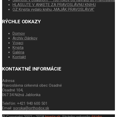
Slávnosť v Osadnom – 100 rokov od návratu do Pravoslávia
HLASUJTE V ANKETE ZA PRAVOSLÁVNU KNIHU
OZ Krypta vydalo knihu „MAJÁK PRAVOSLÁVIA“
RÝCHLE ODKAZY
Domov
Archív článkov
Vojaci
Krypta
Galéria
Kontakt
KONTAKTNÉ INFORMÁCIE
Adresa:
Pravoslávna cirkevná obec Osadné
Osadné 104,
067 34 Nižná Jablonka
Telefón: +421 940 600 501
Email:
soroka@orthodox.sk
© Copyright 2002 - 2018
krypta.sk
. Stránky vytvorilo
štúdio