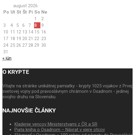
august 2026
Po
Ut
St
Št
Pi
So
Ne
1
2
3
4
5
6
7
8
9
10
11
12
13
14
15
16
17
18
19
20
21
22
23
24
25
26
27
28
29
30
31
« jún
O KRYPTE
Vitajte na stránke unikátnej pamiatky - krypty 1025 vojakov z Prvej
svetovej vojny pod pravoslávnym chrámom v Osadnom - jedinej
svojho druhu na Slovensku.
NAJNOVŠIE ČLÁNKY
Kladenie vencov Ministerstvami z ČR a SR
Piata kniha o Osadnom – Návrat v viere otcov