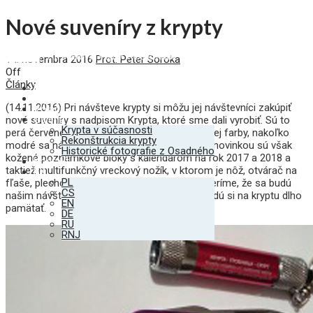
Nové suveníry z krypty
14. novembra 2016
Prot. Peter Soroka
Off
Články
Úvod
Krypta
(14.11.2016) Pri návšteve krypty si môžu jej návštevníci zakúpiť
Vojaci
Galéria
nové suveníry s nadpisom Krypta, ktoré sme dali vyrobiť. Sú to
Krypta v súčasnosti
perá červenej farby, nové LED svietidlá červenej farby, nakoľko
Rekonštrukcia krypty
modré sa nám veľmi rýchlo vypredali. Úplnou novinkou sú však
Historické fotografie z Osadného
kožené poznámkové bloky s kalendárom na rok 2017 a 2018 a
Kontakt
taktiež multifunkčný vreckový nožík, v ktorom je nôž, otvárač na
SK
PL
fľaše, plechovky, víno a krížový skrutkovač. Veríme, že sa budú
CS
našim návštevníkom nové suveníry páčiť a budú si na kryptu dlho
EN
pamätať.
DE
RU
RNJ