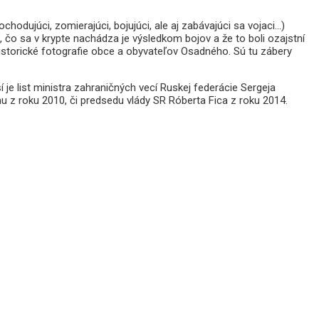
hodujúci, zomierajúci, bojujúci, ale aj zabávajúci sa vojaci…)
, čo sa v krypte nachádza je výsledkom bojov a že to boli ozajstní
ili historické fotografie obce a obyvateľov Osadného. Sú tu zábery
 je list ministra zahraničných vecí Ruskej federácie Sergeja
u z roku 2010, či predsedu vlády SR Róberta Fica z roku 2014.