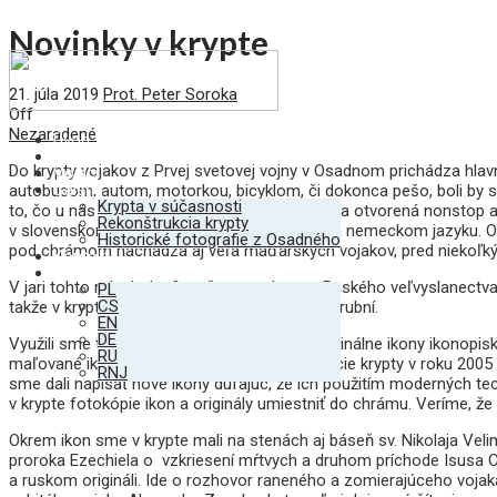
Novinky v krypte
21. júla 2019
Prot. Peter Soroka
Off
Nezaradené
Úvod
Krypta
Do krypty vojakov z Prvej svetovej vojny v Osadnom prichádza hlav
Vojaci
Galéria
autobusom, autom, motorkou, bicyklom, či dokonca pešo, boli by sm
Krypta v súčasnosti
to, čo u nás uvidia. To je dôvod, prečo je krypta otvorená nonstop
Rekonštrukcia krypty
v slovenskom, ruskom, poľskom, anglickom a nemeckom jazyku. Okr
Historické fotografie z Osadného
pod chrámom nachádza aj veľa maďarských vojakov, pred niekoľkými 
Kontakt
SK
V jari tohto roku bol z finančnou podporou Ruského veľvyslanectva
PL
CS
takže v krypty boli obnovené nátery stien a zárubní.
EN
DE
Využili sme túto opravu krypty a pôvodné originálne ikony ikonopisky
RU
maľované ikony poškodzovali. Od rekonštrukcie krypty v roku 2005
RNJ
sme dali napísať nové ikony dúfajúc, že ich použitím moderných te
v krypte fotokópie ikon a originály umiestniť do chrámu. Veríme, že
Okrem ikon sme v krypte mali na stenách aj báseň sv. Nikolaja Velim
proroka Ezechiela o vzkriesení mŕtvych a druhom príchode Isusa Ch
a ruskom origináli. Ide o rozhovor raneného a zomierajúceho vojaka