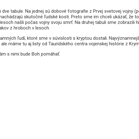
dve tabule. Na jednej sú dobové fotografie z Prvej svetovej vojny (poc
 nachádzajú skutočné ľudské kosti. Preto sme im chceli ukázať, že to
litých lesoch našli počas vojny svoju smrť. Na druhej tabuli sme zobraz
jakov z hroboch v lesoch.
mných ľudí, ktoré sme v súvislosti s kryptou dostali. Najvýznamnejší
ale máme tu aj listy od Tauridského centra vojenskej histórie z Krym
 nám s nimi bude Boh pomáhať.