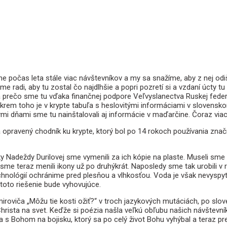
ne počas leta stále viac návštevníkov a my sa snažíme, aby z nej od
e radi, aby tu zostal čo najdlhšie a popri pozretí si a vzdaní úct
 a prečo sme tu vďaka finančnej podpore Veľvyslanectva Ruskej feder
em toho je v krypte tabuľa s heslovitými informáciami v slovensk
dňami sme tu nainštalovali aj informácie v maďarčine. Čoraz viac ná
 opravený chodník ku krypte, ktorý bol po 14 rokoch používania znač
 Nadeždy Durilovej sme vymenili za ich kópie na plaste. Museli sme ta
 sme teraz menili ikony už po druhýkrát. Naposledy sme tak urobili
chnológií ochránime pred plesňou a vlhkosťou. Voda je však nevyspyt
 toto riešenie bude vyhovujúce.
iroviča „Môžu tie kosti ožiť?“ v troch jazykových mutáciách, po slov
rista na svet. Keďže si poézia našla veľkú obľubu našich návštevní
 s Bohom na bojisku, ktorý sa po celý život Bohu vyhýbal a teraz pr