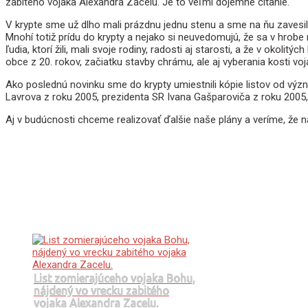
zabitého vojaka Alexandra Zacelu. Je to veľmi dojemné čítanie.
V krypte sme už dlho mali prázdnu jednu stenu a sme na ňu zavesili 
Mnohí totiž prídu do krypty a nejako si neuvedomujú, že sa v hrobe
ľudia, ktorí žili, mali svoje rodiny, radosti aj starosti, a že v oko
obce z 20. rokov, začiatku stavby chrámu, ale aj vyberania kosti vo
Ako poslednú novinku sme do krypty umiestnili kópie listov od význa
Lavrova z roku 2005, prezidenta SR Ivana Gašparoviča z roku 2005, 
Aj v budúcnosti chceme realizovať ďalšie naše plány a veríme, že
List zomierajúceho vojaka Bohu,
nájdený vo vrecku zabitého
vojaka Alexandra Zacelu.