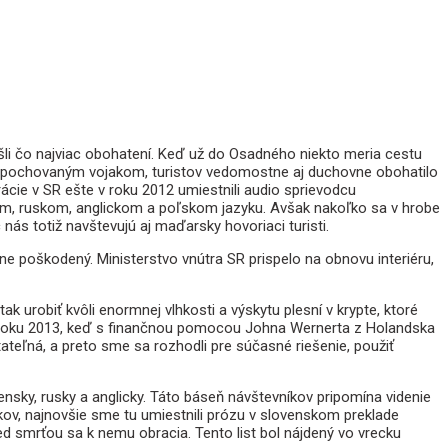
išli čo najviac obohatení. Keď už do Osadného niekto meria cestu
y tu pochovaným vojakom, turistov vedomostne aj duchovne obohatilo
ácie v SR ešte v roku 2012 umiestnili audio sprievodcu
om, ruskom, anglickom a poľskom jazyku. Avšak nakoľko sa v hrobe
s totiž navštevujú aj maďarsky hovoriaci turisti.
ne poškodený. Ministerstvo vnútra SR prispelo na obnovu interiéru,
k urobiť kvôli enormnej vlhkosti a výskytu plesní v krypte, ktoré
 v roku 2013, keď s finančnou pomocou Johna Wernerta z Holandska
ateľná, a preto sme sa rozhodli pre súčasné riešenie, použiť
ensky, rusky a anglicky. Táto báseň návštevníkov pripomína videnie
kov, najnovšie sme tu umiestnili prózu v slovenskom preklade
ed smrťou sa k nemu obracia. Tento list bol nájdený vo vrecku