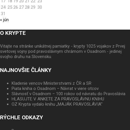
17
18
19
20
21
22
23
24
25
26
27
28
29
30
31
« jún
O KRYPTE
Vitajte na stránke unikátnej pamiatky - krypty 1025 vojakov z Prvej
svetovej vojny pod pravoslávnym chrámom v Osadnom - jedinej
svojho druhu na Slovensku.
NAJNOVŠIE ČLÁNKY
Kladenie vencov Ministerstvami z ČR a SR
Piata kniha o Osadnom – Návrat v viere otcov
Slávnosť v Osadnom – 100 rokov od návratu do Pravoslávia
HLASUJTE V ANKETE ZA PRAVOSLÁVNU KNIHU
OZ Krypta vydalo knihu „MAJÁK PRAVOSLÁVIA“
RÝCHLE ODKAZY