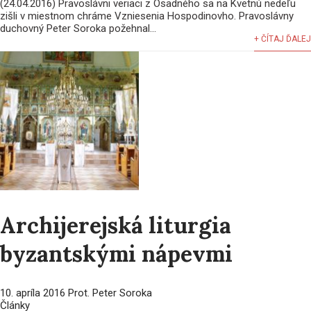
(24.04.2016) Pravoslávni veriaci z Osadného sa na Kvetnú nedeľu
zišli v miestnom chráme Vzniesenia Hospodinovho. Pravoslávny
duchovný Peter Soroka požehnal...
+ ČÍTAJ ĎALEJ
Archijerejská liturgia
byzantskými nápevmi
10. apríla 2016
Prot. Peter Soroka
Články