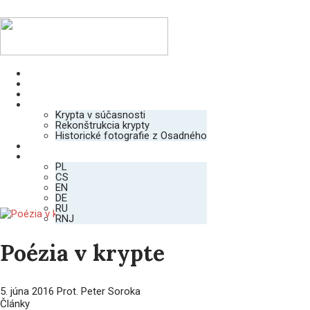
Úvod
Krypta
Vojaci
Galéria
Krypta v súčasnosti
Rekonštrukcia krypty
Historické fotografie z Osadného
Kontakt
SK
PL
CS
EN
DE
RU
RNJ
Poézia v krypte
5. júna 2016
Prot. Peter Soroka
Články