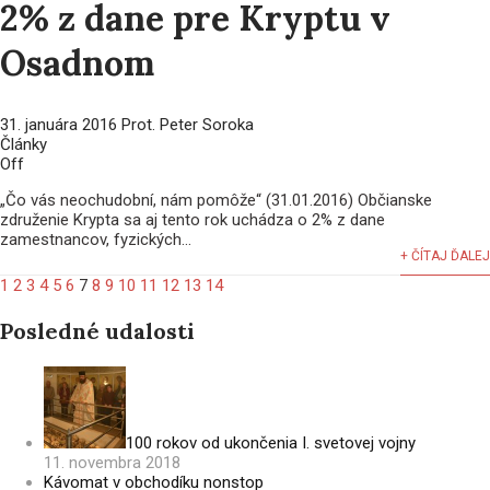
2% z dane pre Kryptu v
Osadnom
31. januára 2016
Prot. Peter Soroka
Články
Off
„Čo vás neochudobní, nám pomôže“ (31.01.2016) Občianske
združenie Krypta sa aj tento rok uchádza o 2% z dane
zamestnancov, fyzických...
+ ČÍTAJ ĎALEJ
1
2
3
4
5
6
7
8
9
10
11
12
13
14
Posledné udalosti
100 rokov od ukončenia I. svetovej vojny
11. novembra 2018
Kávomat v obchodíku nonstop