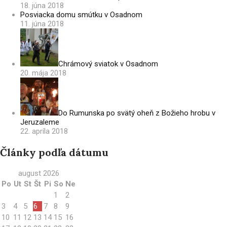
18. júna 2018
Posviacka domu smútku v Osadnom
11. júna 2018
Chrámový sviatok v Osadnom
20. mája 2018
Do Rumunska po svätý oheň z Božieho hrobu v
Jeruzaleme
22. apríla 2018
Články podľa dátumu
august 2026
Po
Ut
St
Št
Pi
So
Ne
1
2
3
4
5
6
7
8
9
10
11
12
13
14
15
16