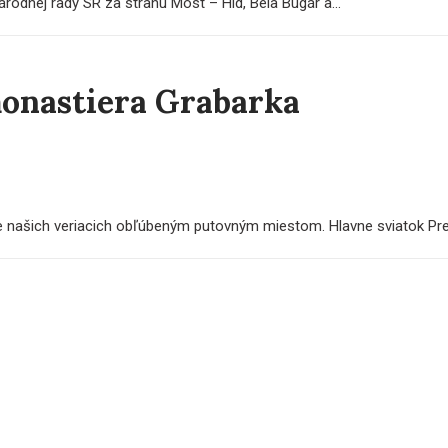
rodnej rady SR za stranu Most – Híd, Béla Bugár a...
monastiera Grabarka
re našich veriacich obľúbeným putovným miestom. Hlavne sviatok Pre