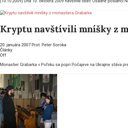
(10.10.2009) Dňa 10. októbra 2009 navštívili obec Osadné poslanci Ná
Kryptu navštívili mníšky z 
20. januára 2007
Prot. Peter Soroka
Články
Off
Monastier Grabarka v Poľsku sa popri Počajeve na Ukrajine stáva p