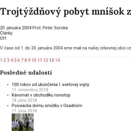
Trojtýždňový pobyt mníšok z
20. januára 2004
Prot. Peter Soroka
Články
Off
V čase od 1. do 20. januára 2004 sme mali na našej cirkevnej obci vzá
1
2
3
4
5
6
7
8
9
10
11
12
13
14
Posledné udalosti
100 rokov od ukončenia I. svetovej vojny
11. novembra 2018
Kávomat v obchodíku nonstop
18. júna 2018
Posviacka domu smútku v Osadnom
11. júna 2018