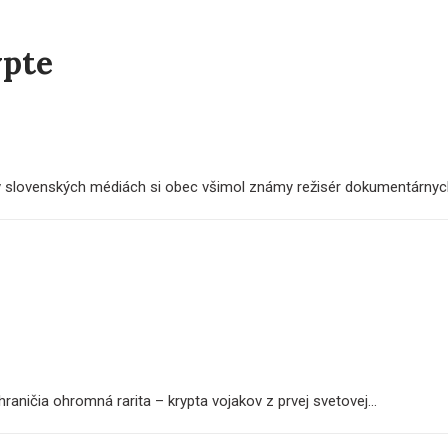
ypte
v slovenských médiách si obec všimol známy režisér dokumentárnych
raničia ohromná rarita – krypta vojakov z prvej svetovej...