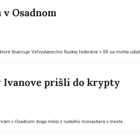
u v Osadnom
toré financuje Veľvyslanectvo Ruskej federácie v SR sa mohla udiať.
 Ivanove prišli do krypty
y chrám v Osadnom dvaja mnísi z ruského monastiera v meste...