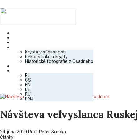
Úvod
Krypta
Vojaci
Galéria
Krypta v súčasnosti
Rekonštrukcia krypty
Historické fotografie z Osadného
Kontakt
SK
PL
CS
EN
DE
RU
RNJ
Návšteva veľvyslanca Ruskej
24. júna 2010
Prot. Peter Soroka
Články