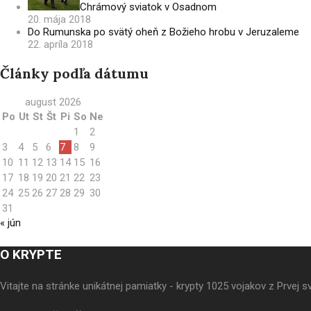
Chrámový sviatok v Osadnom
20. mája 2018
Do Rumunska po svätý oheň z Božieho hrobu v Jeruzaleme
22. apríla 2018
Články podľa dátumu
august 2026
Po
Ut
St
Št
Pi
So
Ne
1
2
3
4
5
6
7
8
9
10
11
12
13
14
15
16
17
18
19
20
21
22
23
24
25
26
27
28
29
30
31
« jún
O KRYPTE
Vitajte na stránke unikátnej pamiatky - krypty 1025 vojakov z Prve